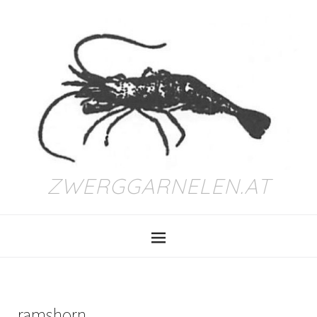
ZWERGGARNELEN.AT
ramshorn