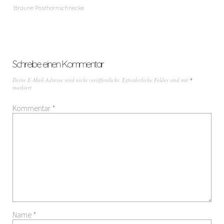
Braune Posthornschnecke
Schreibe einen Kommentar
Deine E-Mail-Adresse wird nicht veröffentlicht.
Erforderliche Felder sind mit
*
markiert
Kommentar
*
Name
*