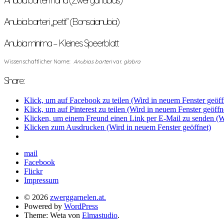
Anubia barteri nana (Zwerganubias)
Anubia barteri „petit“ (Bonsaianubia)
Anubia minima – Kleines Speerblatt
Wissenschaftlicher Name:
Anubias barteri
var.
glabra
Share:
Klick, um auf Facebook zu teilen (Wird in neuem Fenster geöff
Klick, um auf Pinterest zu teilen (Wird in neuem Fenster geöffn
Klicken, um einem Freund einen Link per E-Mail zu senden (Wi
Klicken zum Ausdrucken (Wird in neuem Fenster geöffnet)
mail
Facebook
Flickr
Impressum
© 2026
zwerggarnelen.at.
Powered by
WordPress
Theme: Weta von
Elmastudio
.