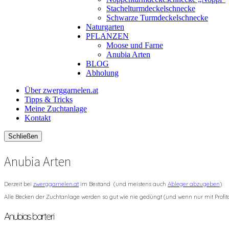
Stachelturmdeckelschnecke
Schwarze Turmdeckelschnecke
Naturgarten
PFLANZEN
Moose und Farne
Anubia Arten
BLOG
Abholung
Über zwerggarnelen.at
Tipps & Tricks
Meine Zuchtanlage
Kontakt
Schließen
Anubia Arten
Derzeit bei
zwerggarnelen.at
im Bestand (und meistens auch
Ableger abzugeben
)
Alle Becken der Zuchtanlage werden so gut wie nie gedüngt (und wenn nur mit Profito
Anubias barteri