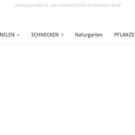
zwerggarnelen.at….die österreichische Wirbellosen Seite
NELEN
SCHNECKEN
Naturgarten
PFLANZ