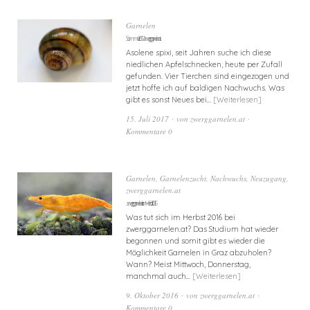
Garnelen
Sommer 2017 – zwerggarnelen.at
Asolene spixi, seit Jahren suche ich diese
niedlichen Apfelschnecken, heute per Zufall
gefunden. Vier Tierchen sind eingezogen und
jetzt hoffe ich auf baldigen Nachwuchs. Was
gibt es sonst Neues bei…
Weiterlesen
15. Juli 2017
von
zwerggarnelen.at
Kommentare 0
Garnelen
,
Garnelenzucht
,
Nachwuchs
,
Neuzugang
,
zwerggarnelen.at
zwerggarnelen.at im Herbst 2016
Was tut sich im Herbst 2016 bei
zwerggarnelen.at? Das Studium hat wieder
begonnen und somit gibt es wieder die
Möglichkeit Garnelen in Graz abzuholen?
Wann? Meist Mittwoch, Donnerstag,
manchmal auch…
Weiterlesen
9. Oktober 2016
von
zwerggarnelen.at
Kommentare 0