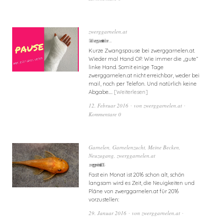
zwerggarnelen.at
Die Zwangspause ist vorüber….
Kurze Zwangspause bei zwerggarnelen.at.
Wieder mal Hand OP. Wie immer die „gute“
linke Hand. Somit einige Tage
zwerggarnelen.at nicht erreichbar, weder bei
mail, noch per Telefon. Und natürlich keine
Abgabe.…
Weiterlesen
12. Februar 2016
von
zwerggarnelen.at
Kommentare 0
Garnelen
,
Garnelenzucht
,
Meine Becken
,
Neuzugang
,
zwerggarnelen.at
zwerggarnelen.at in 2016
Fast ein Monat ist 2016 schon alt, schön
langsam wird es Zeit, die Neuigkeiten und
Pläne von zwerggarnelen.at für 2016
vorzustellen:
29. Januar 2016
von
zwerggarnelen.at