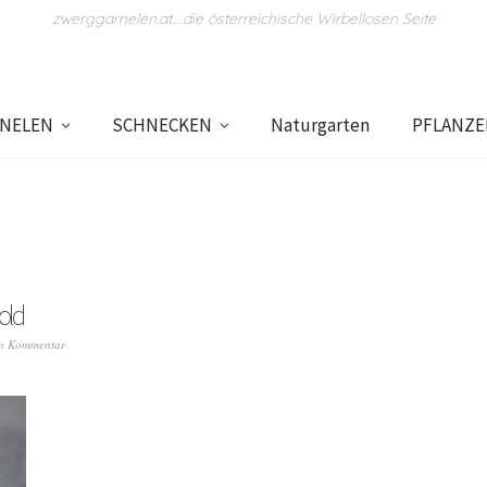
zwerggarnelen.at….die österreichische Wirbellosen Seite
NELEN
SCHNECKEN
Naturgarten
PFLANZ
old
en Kommentar