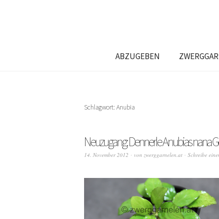
ABZUGEBEN
ZWERGGAR
Schlagwort:
Anubia
Neuzugang: Dennerle Anubias nana G
14. November 2012
von
zwerggarnelen.at
Schreibe ein