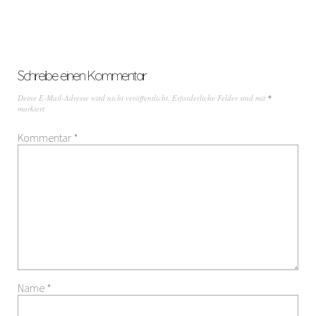
Schreibe einen Kommentar
Deine E-Mail-Adresse wird nicht veröffentlicht.
Erforderliche Felder sind mit
*
markiert
Kommentar
*
Name
*