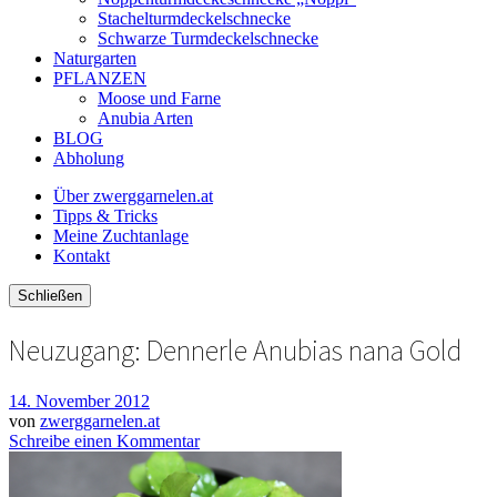
Stachelturmdeckelschnecke
Schwarze Turmdeckelschnecke
Naturgarten
PFLANZEN
Moose und Farne
Anubia Arten
BLOG
Abholung
Über zwerggarnelen.at
Tipps & Tricks
Meine Zuchtanlage
Kontakt
Schließen
Neuzugang: Dennerle Anubias nana Gold
14. November 2012
von
zwerggarnelen.at
Schreibe einen Kommentar