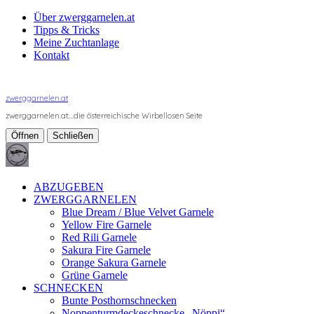
Über zwerggarnelen.at
Tipps & Tricks
Meine Zuchtanlage
Kontakt
zwerggarnelen.at
zwerggarnelen.at….die österreichische Wirbellosen Seite
Öffnen
Schließen
ABZUGEBEN
ZWERGGARNELEN
Blue Dream / Blue Velvet Garnele
Yellow Fire Garnele
Red Rili Garnele
Sakura Fire Garnele
Orange Sakura Garnele
Grüne Garnele
SCHNECKEN
Bunte Posthornschnecken
Noppenturmdeckeschnecke „Nöppi“