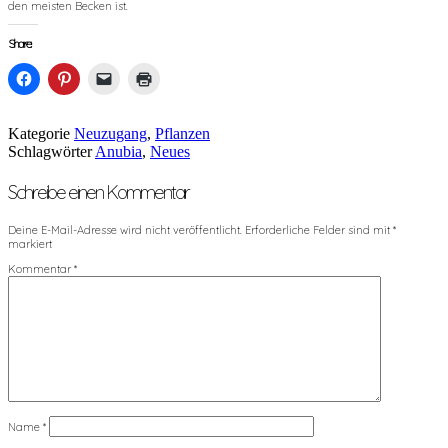
den meisten Becken ist.
Share:
Klick,
Klick,
Klicken,
Klicken
um
um
um
zum
auf
auf
einem
Ausdrucken
Facebook
Pinterest
Freund
(Wird
zu
zu
einen
in
Kategorie
Neuzugang
,
Pflanzen
teilen
teilen
Link
neuem
Schlagwörter
Anubia
,
Neues
(Wird
(Wird
per
Fenster
in
in
E-
geöffnet)
neuem
neuem
Mail
Schreibe einen Kommentar
Fenster
Fenster
zu
geöffnet)
geöffnet)
senden
(Wird
Deine E-Mail-Adresse wird nicht veröffentlicht.
Erforderliche Felder sind mit
*
in
neuem
markiert
Fenster
Kommentar
*
geöffnet)
Name
*