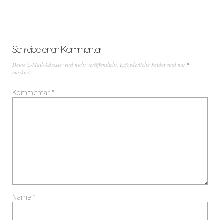
Schreibe einen Kommentar
Deine E-Mail-Adresse wird nicht veröffentlicht.
Erforderliche Felder sind mit
*
markiert
Kommentar
*
Name
*